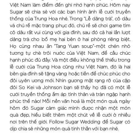
Việt Nam làm điểm đến ghi nhớ hạnh phúc. Hôm nay
Sugar sẽ chia sẻ với các bạn hình ảnh lễ cưới truyền
thống của Trung Hoa nhé. Trong “Lễ dâng trà”, cô dâu
và chú rể mặc trang phục đỏ, chú rể sẽ chơi game tìm
cô dâu rất vui cùng với gia đình, sau đó cả hai lần lượt
dâng trà cho bố mẹ hai bên ở hai phòng riêng biệt.
Họ cùng nhau ăn “Tang Yuan soup”-một chén nhỏ
tương tự chè trôi nước của Việt Nam, để cầu chúc
hạnh phúc đủ đầy. Và một điều không thể thiếu trong
lễ cưới của Trung Hoa cũng như Việt Nam, đó là hai
bên gia đình sẽ tặng vàng hoặc tiền để chúc phúc cho
đôi uyên ương mới. Nhìn gương mặt rạng rỡ của cặp
đôi So Kei và Johnson bạn sẽ thấy họ đã có một lễ
cưới truyền thống ấm áp tình thân và tràn ngập hạnh
phúc thế nào! Mỗi nền văn hoá là một món quà, ngày
hôm đó Sugar cảm giác mình được nhận một món
quà đẹp, hiểu biết thêm một chút về lễ cưới ở nhiều
nơi trên thế giới. Follow Sugar Wedding để Sugar có
dịp chia sẻ những món quà tinh thần với bạn nhé.