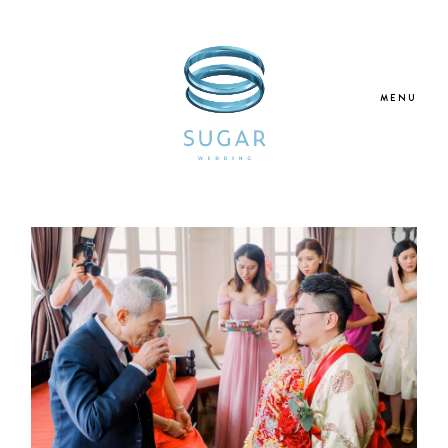
MENU
Home
About Us
Our Services
Blogs
Galleries