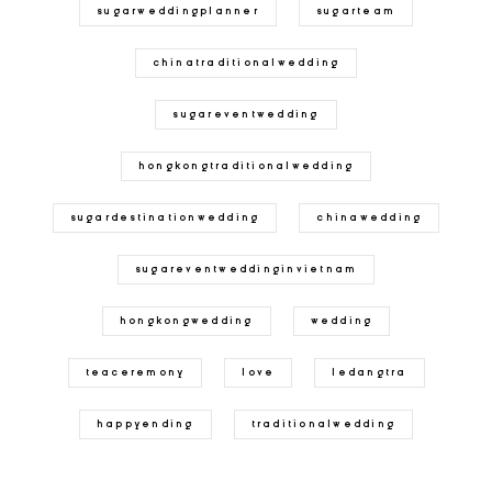
sugarweddingplanner
sugarteam
chinatraditionalwedding
sugareventwedding
hongkongtraditionalwedding
sugardestinationwedding
chinawedding
sugareventweddinginvietnam
hongkongwedding
wedding
teaceremony
love
ledangtra
happyending
traditionalwedding