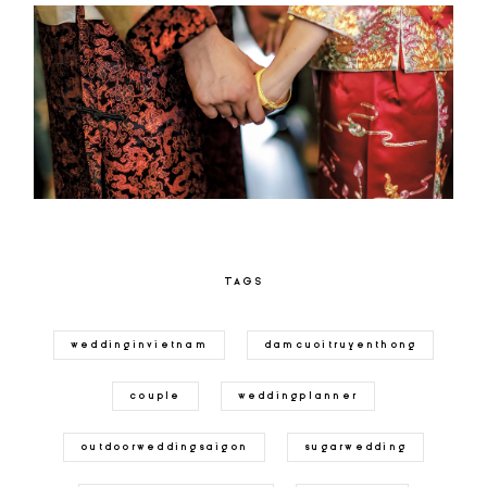
TAGS
weddinginvietnam
damcuoitruyenthong
couple
weddingplanner
outdoorweddingsaigon
sugarwedding